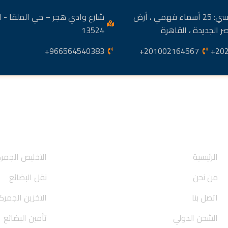
المكتب الرئيسي: 25 أسماء فهمي ، أرض
شارع وادي هجر – حي الملقا - ا
ر الجديدة ، القاهرة
13524
966564540383+
201002164567+
202
روابط سريعة
روابط سريعة
الرئيسية
التخليص الجمر
من نحن
نقل البضائع
اتصل بنا
التخزين الجمر
الشحن الدولي
تأمين البضائع