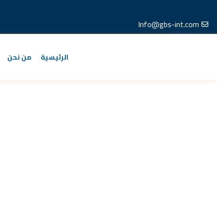
خطي
لى
Info@gbs-int.com
لمحتوى
الرئيسية
من نحن
نقل البضائع