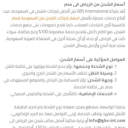
أسعار الشحن من الرياض الى مصر
تُعد شركة GBS International من أفضل شركات الشحن في السعودية، حيث
تُقدّم خدمات مميزة بأفضل
اسعار شركات الشحن من السعودية لمصر
تنافسية تُلبي احتياجات العملاء، كما نقدم خصومات على جميع خدمات
الشحن، مع التزام كامل بتقديم خدمة مضمونة 100% وغير مكلفة، سواء
كنت في الرياض، أو جدة، أو أي مدينة أخرى في المملكة العربية السعودية،
ستجد لدينا أسرع وأرخص وسائل الشحن.
العوامل المؤثرة على أسعار الشحن:
نوع الشحنة وحجمها:
يؤثر حجم الشحنة ووزنها على تكلفة النقل.
وسيلة النقل:
تختلف الأسعار بين الشحن البري والجوي.
وجهة الشحن:
تؤثر المسافة بين الرياض والموقع المستهدف في
مصر على تكلفة الخدمة.
الخدمات الإضافية:
كالتأمين على الشحنة والتخليص الجمركي.
بخبرتنا الواسعة، نستطيع بمجرد معرفة نوع الشحنة يتم تحديد الطريقة
الأمثل لنقلها، ولطلب الخدمة، يُرجى التواصل معنا عبر البريد الإلكتروني:
Info@gbs-int.com
أو زيارة مكتبنا أفضل مكتب شحن من الرياض الى
مصر في شارع وادي هجر – حي الملقا – الرياض 13524، أو الاتصال على