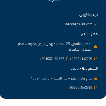
بريد إلكتروني
Info@gbs-int.com
مصر
-
القاهرة
المكتب الرئيسي: 25 أسماء فهمي ، أرض الجولف ، مصر
الجديدة ، القاهرة
201002164567+
20224142705+
السعودية
-
الرياض
شارع وادي هجر – حي الملقا - الرياض 13524
966564540383+