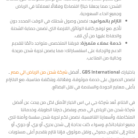
الشحن؛ مما يجعلنا خيارًا اقتصاديًا وفعّالًا لعملائنا في الرياض
وجميع انحاء السعودية.
التزام بالمواعيد:
نضمن وصول شحنتك في الوقت المحدد دون
تأخير، مع توفير كافة الوثائق اللازمة التي تضمن حماية الشحنة
والحفاظ عليها من أي تلف.
خدمة عملاء متميزة:
فريقنا المتخصص متواجد دائمًا لتقديم
الدعم والإجابة على استفساراتك؛ مما يضمن تجربة شحن مريحة
وخالية من المتاعب.
باختيارك
GBS International
ـ أفضل
شركة شحن من الرياض الي مصر
ـ
تضمن الحصول على خدمة موثوقة، وفعّالة، وبتكلفة مناسبة، مع الالتزام
بأعلى معايير الجودة والسلامة في نقل البضائع.
في الختام، تُعد شركة جي بي اس الخيار الأمثل لكل من يبحث عن أفضل
شركة شحن من الرياض الي مصر، وبفضل خبرتنا الطويلة، وخدماتنا
المتكاملة، وأسعارنا التنافسية، نضمن لكم تجربة شحن سلسة وآمنة تلبي
جميع احتياجاتكم، وسواء كنت بحاجة إلى شحن بحري، أو بري، أو جوي، أو
تحتاج إلى تخليص جمركي ونقل موثوق، فإننا نلتزم بتقديم أعلى مستويات