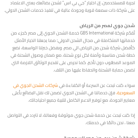
تجربة للمستخدمين. إن اختيار “جي بي اس” لشحن بضائعك يعني الاعتماد
على شركة ذات سمعة قوية وجودة عالية في تنفيذ خدمات الشحن الدولي.
شحن جوي لمصر من الرياض
تُقدّم شركة GBS International خدمة الشحن الجوي إلى مصر كجزء من
خدماتها المتكاملة في مجال الشحن الدولي؛ مما يجعلنا الخيار الأمثل
كأفضل شركة شحن من الرياض الي مصر، وبفضل خبرتنا الواسعة، نضع
خطة شحن مناسبة وآمنة لكل نوع شحنة، مع ضمان وصول الشحنة في
الموعد المطلوب دون تأخير، كما نحرص على تقديم الوثائق اللازمة التي
تضمن حماية الشحنة والحفاظ عليها من التلف.
سواء كنت تبحث عن السرعة أو الكفاءة في
شركات الشحن الجوي في
السعودية،
فإن خدماتنا في الشحن الجوي تضمن لك نقل البضائع بأعلى
معايير الجودة، مع توفير الدعم الكامل لتلبية جميع احتياجاتك.
إذا كنت تبحث عن خدمة شحن جوي موثوقة وفعالة، لا تتردد في التواصل
معنا ، نحن دائمًا في خدمتك.
شركة شحن بري من مصر للسعودية