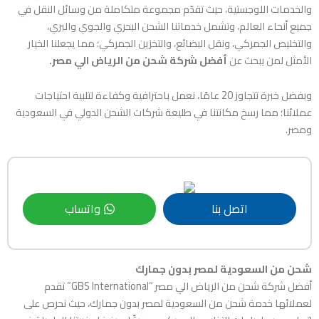
والخدمات اللوجستية، حيث تقدّم مجموعة متكاملة من وسائل النقل في
جميع أنحاء العالم، وتشمل خدماتنا الشحن البحري والجوي والبري،
والتخليص الجمركي، ونقل البضائع، والتخزين الجمركي؛ مما يجعلنا الخيار
الأمثل لمن يبحث عن
أفضل شركة شحن من الرياض الي مصر.
وبفضل خبرة تتجاوز 20 عامًا، نعمل باحترافية وكفاءة لتلبية احتياجات
عملائنا؛ مما رسخ مكانتنا في طليعة شركات الشحن الدولي في السعودية
ومصر.
اتصل بنا
واتساب
شحن من السعودية لمصر بدون جمارك
أفضل شركة شحن من الرياض الي مصر “GBS International” تقدم
لعملائها خدمة شحن من السعودية لمصر بدون جمارك، حيث نحرص على