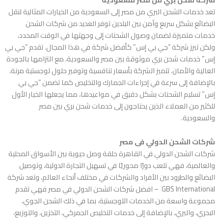
تعد خدمات الشحن البري من مصر إلى السعودية من الخيارات المثالية لنقل
البضائع بشكل سريع وآمن بين البلدين توفر العديد من شركات الشحن
خدمات متميزة لضمان وصول الشحنات إلى وجهتها في الوقت المحدد،
ولكن تبرز شركة “جي بي إس” كأفضل شركة في هذا المجال. تقدم “جي بي
إس” خدمات شحن بري موثوقة بين مصر والسعودية، مع التزامها بالجودة
العالية والأمان. تتميز الشركة بأسعار تنافسية وتوفير حلول لوجستية مرنة،
بالإضافة إلى سرعة في إجراءات الجمارك والتخليص كما تضمن “جي بي
إس” تسليم الشحنات بشكل دقيق في مواعيدها، مما يجعلها الخيار الأول
للكثير من العملاء الذين يحتاجون إلى خدمات شحن بري بين مصر
والسعودية.
شركات الشحن الدولي فى مصر
شركات الشحن الدولي في القاهرة
حلقة وصل حيوية بين الأسواق المحلية
والعالمية، فهي تلعب دورًا محوريًا في تسهيل التجارة الدولية، وتوصيل
البضائع والطرود بين الأفراد والشركات في مختلف أنحاء العالم، وتعد شركة
GBS International – افضل
شركات الشحن الدولي في مصر
فهي تقدم
مجموعة واسعة من الخدمات اللوجستية، بما في ذلك الشحن الجوي،
البحري، والبري، بالإضافة إلى خدمات التخليص الجمركي، التخزين، والتوزيع،