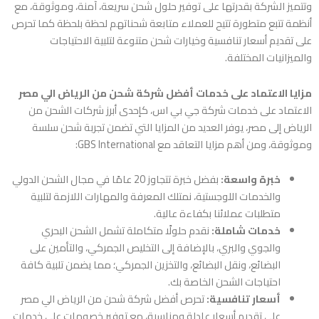
وتتميز الشركة بقدرتها على توفير حلول شحن سريعة، آمنة، وموثوقة، مع
أنظمة تتبع متطورة تتيح للعملاء متابعة شحناتهم لحظة بلحظة كما تحرص
على تقديم أسعار تنافسية وخيارات شحن متنوعة لتلبية الاحتياجات
والميزانيات المختلفة.
مزايا الاعتماد على خدمات أفضل شركة شحن من الرياض الي مصر
الاعتماد على خدمات شركة جي بي اس، كإحدى أبرز شركات الشحن من
الرياض إلى مصر، يوفر العديد من المزايا التي تضمن تجربة شحن سلسة
وموثوقة، ومن أهم مزايا التعاقد مع GBS International:
خبرة واسعة:
بفضل خبرة تتجاوز 20 عامًا في مجال الشحن الدولي
والخدمات اللوجستية، نمتلك المعرفة والمهارات اللازمة لتلبية
متطلبات عملائنا بكفاءة عالية.
خدمات شاملة:
نقدم حلولًا متكاملة تشمل الشحن البحري
والجوي والبري، بالإضافة إلى التخليص الجمركي، والتأمين على
البضائع، ونقل البضائع، والتخزين الجمركي؛ مما يضمن تلبية كافة
احتياجات الشحن الخاصة بك.
أسعار تنافسية:
تحرص أفضل شركة شحن من الرياض الي مصر
على تقديم أسعار عادلة ومناسبة، مع توفير خصومات على خدمات