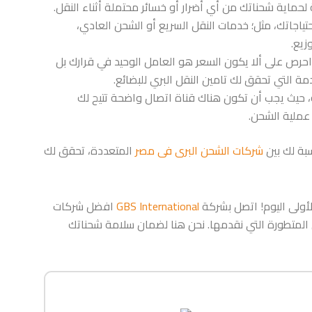
لحماية شحناتك من أي أضرار أو خسائر محتملة أثناء النقل.
تياجاتك، مثل؛ خدمات النقل السريع أو الشحن العادي،
زيع.
احرص على ألا يكون السعر هو العامل الوحيد في قرارك بل
 التي تحقق لك تامين النقل البري للبضائع.
حيث يجب أن تكون هناك قناة اتصال واضحة تتيح لك
عملية الشحن.
سبة لك بين
شركات الشحن البرى فى مصر
المتعددة، تحقق لك
لأولى اليوم! اتصل بشركة
GBS International
افضل شركات
لمتطورة التي نقدمها. نحن هنا لضمان سلامة شحناتك