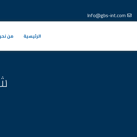
خطي
لى
Info@gbs-int.com
لمحتوى
الرئيسية
من نحن
شر