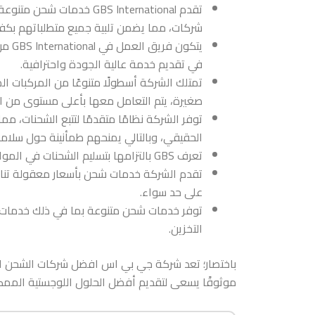
تقدم GBS International خد
شركات، مما يضمن تلبية جميع متطلباتهم بكف
يتكو
في تقديم خدمة عالية الجودة واحترافية.
تمتلك الشركة أسطولًا متنوعًا من المركبات ا
صغيرة، يتم التعامل معها بأعلى مستوى من الا
توفر الشركة نظامًا متقدمًا لتتبع الشحنات، 
الحقيقي، وبالتالي يمنحهم طمأنينة حول سلام
تعرف GBS بالتزامها بتسليم الشحنات في المواعيد المحددة، مما يعكس احترافيتها وثقة العملاء بها.
تقدم الشركة خدمات شحن بأسعار معقولة تنافس
على حد سواء.
توفر خدمات شحن متنوعة بما في ذلك خدمات ا
التخزين.
باختصار؛ تعد شركة جي بي اس افضل شركات الشحن ا
موثوقًا يسعى لتقديم أفضل الحلول اللوجستية المم