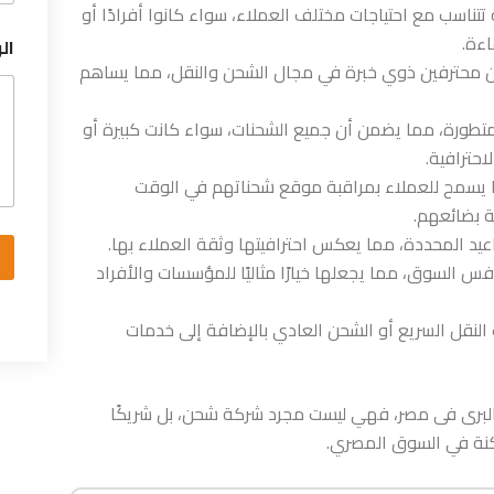
مات شحن متنوعة تتناسب مع احتياجات مختلف العملاء، سواء كانوا أفرادًا أو
اءة.
ال
ن فريق العمل في GBS International من محترفين ذوي خبرة في مجال الشحن والنقل، مما يساهم
لمتطورة، مما يضمن أن جميع الشحنات، سواء كانت كبيرة أو
حترافية.
مما يسمح للعملاء بمراقبة موقع شحناتهم في الوقت
ة بضائعهم.
 السوق، مما يجعلها خيارًا مثاليًا للمؤسسات والأفراد
لنقل السريع أو الشحن العادي بالإضافة إلى خدمات
لبرى فى مصر، فهي ليست مجرد شركة شحن، بل شريكًا
كنة في السوق المصري.