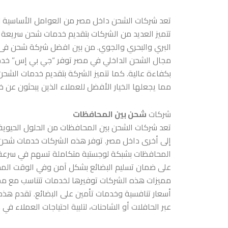
تعد شركات الشحن داخل مصر من العوامل الأساسية لتس
تتميز العديد من الشركات بتقديم خدمات شحن سريعة 
البري والبحري والجوي. من بين اف
ضل شركة شحن فى
مجال الشحن الداخلي في مصر توفر “جي بي إس” خدما
بكفاءة عالية. كما تتميز الشركة بتقديم خدمات الشحن
مما يجعلها الخيار الأفضل للعملاء الذين يبحثون ع
شركات
شحن بين المحافظات
تعد شركات الشحن بين المحافظات من الحلول الحيوية
إلى أخرى داخل مصر. توفر هذه الشركات خدمات شحن 
المحافظات بشبكة لوجستية متكاملة تسهم في سرعة 
على ضمان تسليم البضائع بشكل آمن وفي الوقت المحدد،
مميزات هذه الشركات توفيرها لخدمات تتناسب مع مختل
أسعار تنافسية وخدمات تأمين على البضائع. تقدم هذه 
عبر الحافلات أو الشاحنات، لتلبية احتياجات العملاء في