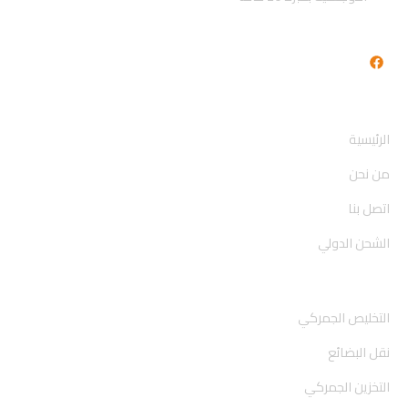
F
a
c
e
روابط سريعة
b
o
الرئيسية
o
k
من نحن
اتصل بنا
الشحن الدولي
روابط سريعة
التخليص الجمركي
نقل البضائع
التخزين الجمركي