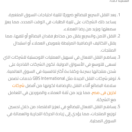
أهمية ذلك:
يعد النقل السريع للبضائع ضروريًا لتلبية احتياجات السوق المتغيرة.
يساعد ذلك الشركات على تلبية الطلبات في الوقت المحدد، مما يعزز
سمعتها ويزيد من رضا العملاء.
النقل الآمن والسريع يقلل من مخاطر فقدان البضائع أو تلفها، مما
يقلل التكاليف الإضافية المرتبطة بتعويض العملاء أو استبدال
المنتجات.
يساهم النقل الفعال في تسهيل العمليات اللوجستية للشركات التي
تسعى للتوسع في الأسواق الدولية. تكون الشركات القادرة على
شحن منتجاتها بسرعة وكفاءة أكثر تنافسية في السوق العالمية.
توفر شركات النقل الجيدة مثل GBS International خدمات تضمن
سلامة البضائع أثناء النقل بالإضافة لكونها من أفضل
شركات
تخزين فى مصر
، مما يزيد من ثقة العملاء والموردين في التعامل
مع الشركة.
يساهم النقل الفعال للبضائع في تعزيز الاقتصاد من خلال تحسين
توزيع المنتجات، مما يؤدي إلى زيادة الحركة التجارية والعمالة في
السوق المحلية.