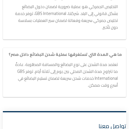
التخليص الجمركي هو عملية ضرورية لضمان دخول البضائع
بشكل قانوني إلى البلد. شركتنا، GBS International، توفر خدمة
تخليص جمركي سريعة وفعالة لضمان سير العمليات بسلاسة
دون تأخير.
ما هي المدة التي تستغرقها عملية شحن البضائع داخل مصر؟
تعتمد مدة الشحن على نوع البضائع والمسافة المطلوبة. عادةً
ما تتراوح مدة الشحن المحلي بين يوم إلى ثلاثة أيام. توفر GBS
International خدمات شحن سريعة لضمان تسليم البضائع في
أسرع وقت ممكن.
تواصل معنا