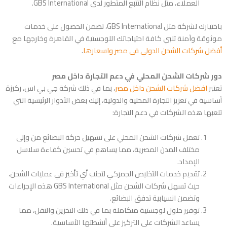
العملاء، مثل نظام التتبع المتطور لدى GBS International.
باختيارك لشركة مثل GBS International، تضمن الحصول على خدمات
موثوقة وآمنة تلبي كافة احتياجاتك اللوجستية في القاهرة وخارجها مع
أفضل شركات الشحن الدولي فى مصر واسعارها
.
دور شركات الشحن المحلي في دعم التجارة داخل مصر
تعتبر
افضل شركات الشحن داخل مصر
، بما في ذلك شركة جي بي اس، ركيزة
أساسية في تعزيز التجارة المحلية والدولية، إليك بعض الأدوار الرئيسية التي
تلعبها هذه الشركات في دعم التجارة:
تعمل شركات الشحن المحلي على تسهيل حركة البضائع من وإلى
مختلف المدن المصرية، مما يساهم في تحسين كفاءة سلاسل
الإمداد.
تقديم خدمات التخليص الجمركي لتجنب أي تأخير في عمليات الشحن،
حيث تسهل شركات الشحن مثل GBS International هذه الإجراءات
وتضمن انسيابية تدفق البضائع.
توفير حلول لوجستية متكاملة بما في ذلك التخزين والنقل، مما
يساعد الشركات على التركيز على أنشطتها الأساسية.