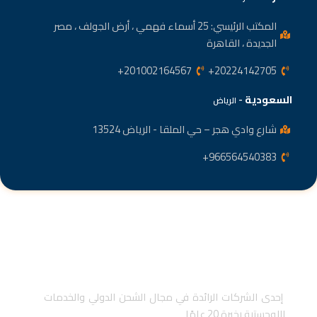
المكتب الرئيسي: 25 أسماء فهمي ، أرض الجولف ، مصر
الجديدة ، القاهرة
201002164567+
20224142705+
السعودية
-
الرياض
شارع وادي هجر – حي الملقا - الرياض 13524
966564540383+
إحدى الشركات الرائدة في مجال الشحن الدولي والخدمات
اللوجستية بخبرة 20 عامًا