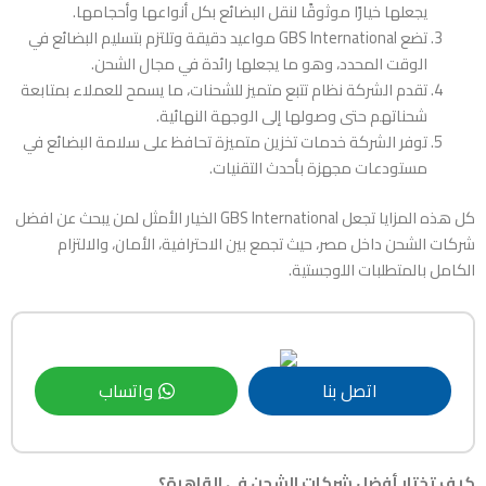
يجعلها خيارًا موثوقًا لنقل البضائع بكل أنواعها وأحجامها.
تضع GBS International مواعيد دقيقة وتلتزم بتسليم البضائع في
الوقت المحدد، وهو ما يجعلها رائدة في مجال الشحن.
تقدم الشركة نظام تتبع متميز للشحنات، ما يسمح للعملاء بمتابعة
شحناتهم حتى وصولها إلى الوجهة النهائية.
توفر الشركة خدمات تخزين متميزة تحافظ على سلامة البضائع في
مستودعات مجهزة بأحدث التقنيات.
كل هذه المزايا تجعل GBS International الخيار الأمثل لمن يبحث عن افضل
شركات الشحن داخل مصر، حيث تجمع بين الاحترافية، الأمان، والالتزام
الكامل بالمتطلبات اللوجستية.
اتصل بنا
واتساب
كيف تختار أفضل شركات الشحن في القاهرة؟